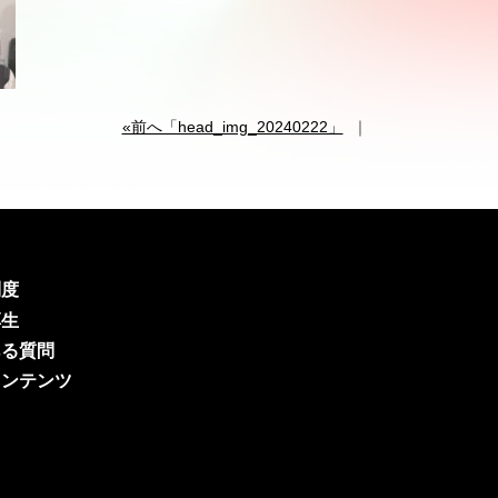
«前へ「head_img_20240222」
｜
制度
厚生
ある質問
コンテンツ